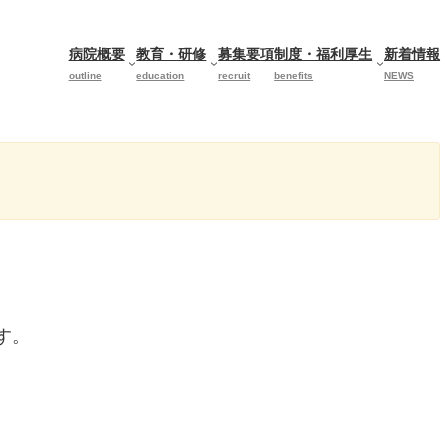
病院概要
教育・研修
募集要項
制度・福利厚生
新着情報
outline
education
recruit
benefits
NEWS
す。