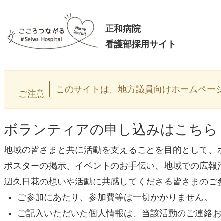
内
容
正和病院
を
看護部採用サイト
ス
キ
このサイトは、地方議員向けホームペー
ッ
ご注意
プ
ボランティアの申し込みはこちら
地域の皆さまと共に活動を支えることを目的として、
ポスターの掲示、イベントのお手伝い、地域での広報
辺久日花の想いや活動に共感してくださる皆さまのご
ご参加にあたり、参加費等は一切かかりません。
ご記入いただいた個人情報は、当該活動のご連絡