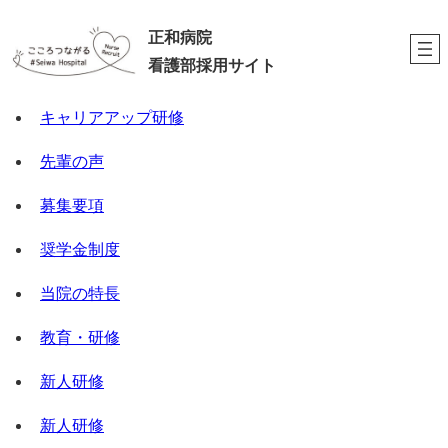
内
正和病院
容
看護部採用サイト
を
ス
キャリアアップ研修
キ
ッ
先輩の声
プ
募集要項
奨学金制度
当院の特長
教育・研修
新人研修
新人研修